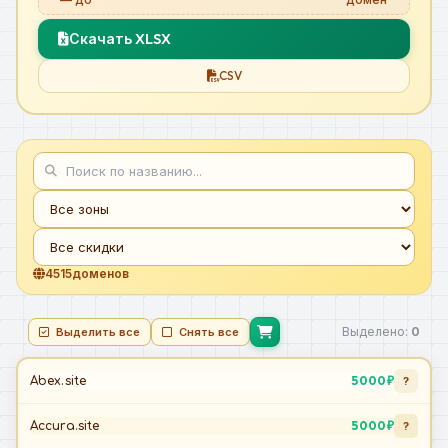
Скачать XLSX
CSV
4515
доменов
Выделено:
0
Выделить все
Снять все
5 000 ₽
Abex.site
?
5 000 ₽
Accura.site
?