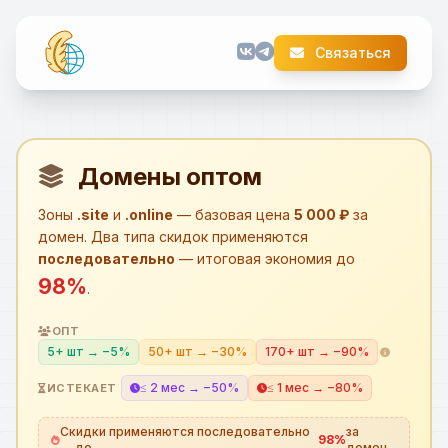
Связаться
Домены оптом
Зоны
.site
и
.online
— базовая цена
5 000 ₽
за
домен. Два типа скидок применяются
последовательно
— итоговая экономия до
98%
.
ОПТ
5+ шт → −5%
50+ шт → −30%
170+ шт → −90%
≤ 2 мес → −50%
≤ 1 мес → −80%
ИСТЕКАЕТ
Скидки применяются последовательно
за
98%
— до
домен