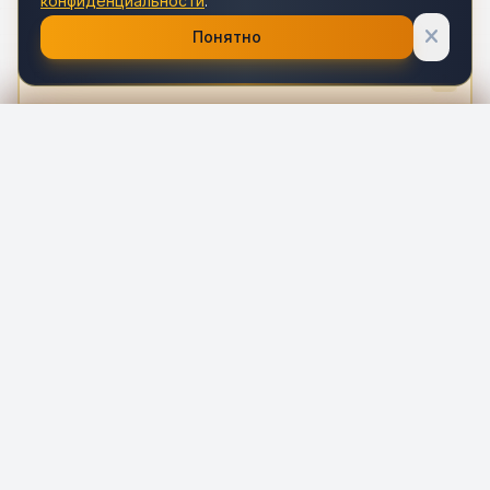
конфиденциальности
.
5 000 ₽
Duplex.site
?
Понятно
5 000 ₽
Edco.site
?
5 000 ₽
Edgy.site
?
ВЫБРАНО
ИТОГО
0
0 ₽
5 000 ₽
Efes.site
?
5 000 ₽
Ergonomic.site
?
Оплатить
5 000 ₽
Evos.site
?
Публичная оферта
FAQ - Часто задаваемые вопросы
5 000 ₽
Exion.site
?
Контакты
Политика конфиденциальности
5 000 ₽
Explain.site
?
© 2026 Семантика.рф
5 000 ₽
Facil.site
?
Премиальные доменные имена для бизнеса.
ВЕРИФИЦИРОВАННЫЙ ПРОДАВЕЦ
5 000 ₽
FlyHigh.site
?
РЕКВИЗИТЫ ПРОДАВЦА