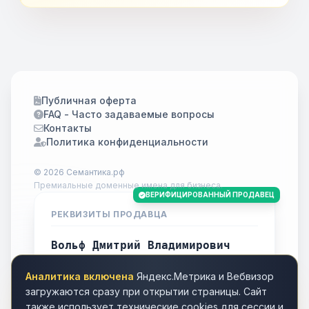
Публичная оферта
FAQ - Часто задаваемые вопросы
Контакты
Политика конфиденциальности
© 2026 Семантика.рф
Премиальные доменные имена для бизнеса.
ВЕРИФИЦИРОВАННЫЙ ПРОДАВЕЦ
РЕКВИЗИТЫ ПРОДАВЦА
Вольф Дмитрий Владимирович
ИНН
701738778283
Аналитика включена
Яндекс.Метрика и Вебвизор
Город
Томск
загружаются сразу при открытии страницы. Сайт
также использует технические cookies для сессии и