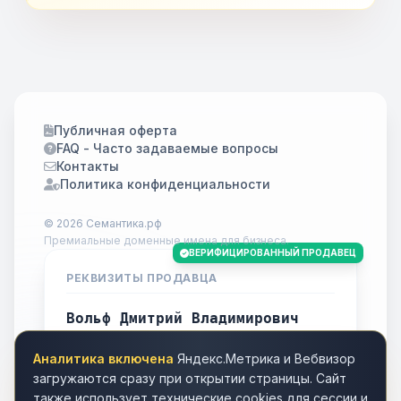
Публичная оферта
FAQ - Часто задаваемые вопросы
Контакты
Политика конфиденциальности
© 2026 Семантика.рф
Премиальные доменные имена для бизнеса.
ВЕРИФИЦИРОВАННЫЙ ПРОДАВЕЦ
РЕКВИЗИТЫ ПРОДАВЦА
Вольф Дмитрий Владимирович
ИНН
701738778283
Аналитика включена
Яндекс.Метрика и Вебвизор
Город
Томск
загружаются сразу при открытии страницы. Сайт
также использует технические cookies для сессии и