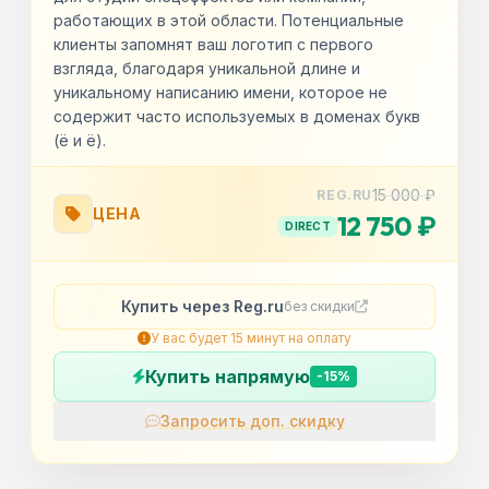
работающих в этой области. Потенциальные
клиенты запомнят ваш логотип с первого
взгляда, благодаря уникальной длине и
уникальному написанию имени, которое не
содержит часто используемых в доменах букв
(ё и ё).
15 000 ₽
REG.RU
ЦЕНА
12 750 ₽
DIRECT
Купить через Reg.ru
без скидки
У вас будет 15 минут на оплату
Купить напрямую
-15%
Запросить доп. скидку
OK