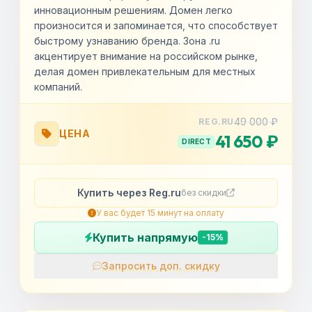
инновационным решениям. Домен легко
произносится и запоминается, что способствует
быстрому узнаванию бренда. Зона .ru
акцентирует внимание на российском рынке,
делая домен привлекательным для местных
компаний.
49 000 ₽
REG.RU
ЦЕНА
41 650 ₽
DIRECT
Купить через Reg.ru
без скидки
У вас будет 15 минут на оплату
Купить напрямую
-15%
Запросить доп. скидку
OK