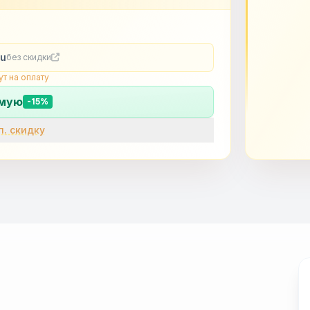
ru
без скидки
ут на оплату
ямую
-15%
сить доп. скидку
OK