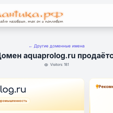
← Другие доменные имена
омен aquaprolog.ru продаёт
Visitors: 181
Реком
log.ru
 промышленность