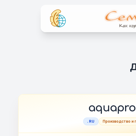
Д
aquapro
.RU
Производство и