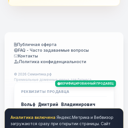
Публичная оферта
FAQ - Часто задаваемые вопросы
Контакты
Политика конфиденциальности
© 2026 Семантика.рф
Премиальные доменные имена для бизнеса.
ВЕРИФИЦИРОВАННЫЙ ПРОДАВЕЦ
РЕКВИЗИТЫ ПРОДАВЦА
Вольф Дмитрий Владимирович
ИНН
701738778283
Аналитика включена
Яндекс.Метрика и Вебвизор
Город
Томск
загружаются сразу при открытии страницы. Сайт