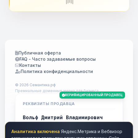
Публичная оферта
FAQ - Часто задаваемые вопросы
Контакты
Политика конфиденциальности
© 2026 Семантика.рф
Премиальные доменные имена для бизнеса.
ВЕРИФИЦИРОВАННЫЙ ПРОДАВЕЦ
РЕКВИЗИТЫ ПРОДАВЦА
Вольф Дмитрий Владимирович
ИНН
701738778283
Аналитика включена
Яндекс.Метрика и Вебвизор
Город
Томск