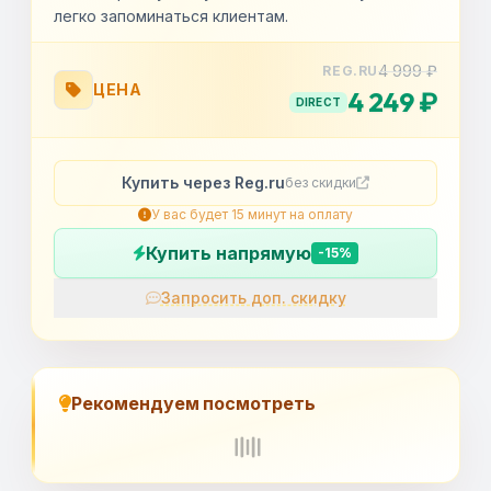
легко запоминаться клиентам.
4 999 ₽
REG.RU
ЦЕНА
4 249 ₽
DIRECT
Купить через Reg.ru
без скидки
У вас будет 15 минут на оплату
Купить напрямую
-15%
Запросить доп. скидку
OK
Рекомендуем посмотреть