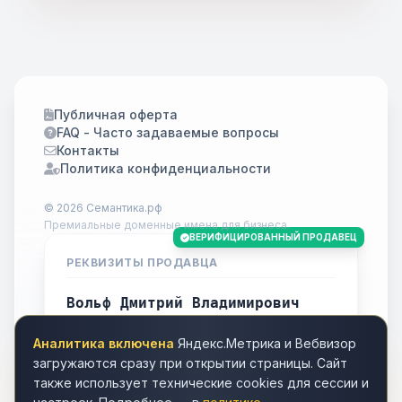
Публичная оферта
FAQ - Часто задаваемые вопросы
Контакты
Политика конфиденциальности
© 2026 Семантика.рф
Премиальные доменные имена для бизнеса.
ВЕРИФИЦИРОВАННЫЙ ПРОДАВЕЦ
РЕКВИЗИТЫ ПРОДАВЦА
Вольф Дмитрий Владимирович
ИНН
701738778283
Аналитика включена
Яндекс.Метрика и Вебвизор
Город
Томск
загружаются сразу при открытии страницы. Сайт
также использует технические cookies для сессии и
contact@семантика.рф