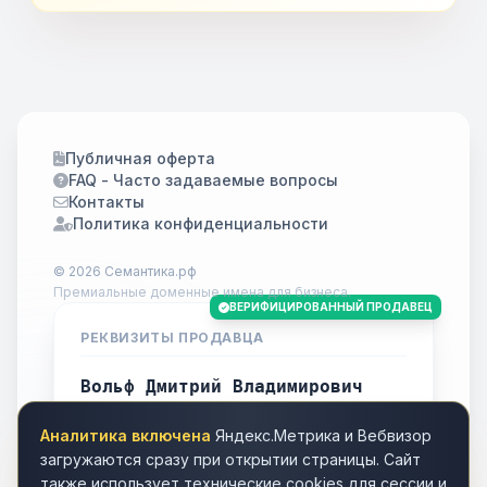
Публичная оферта
FAQ - Часто задаваемые вопросы
Контакты
Политика конфиденциальности
© 2026 Семантика.рф
Премиальные доменные имена для бизнеса.
ВЕРИФИЦИРОВАННЫЙ ПРОДАВЕЦ
РЕКВИЗИТЫ ПРОДАВЦА
Вольф Дмитрий Владимирович
ИНН
701738778283
Аналитика включена
Яндекс.Метрика и Вебвизор
Город
Томск
загружаются сразу при открытии страницы. Сайт
также использует технические cookies для сессии и