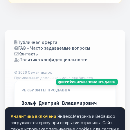
Публичная оферта
FAQ - Часто задаваемые вопросы
Контакты
Политика конфиденциальности
© 2026 Семантика.рф
Премиальные доменные имена для бизнеса.
ВЕРИФИЦИРОВАННЫЙ ПРОДАВЕЦ
РЕКВИЗИТЫ ПРОДАВЦА
Вольф Дмитрий Владимирович
ИНН
701738778283
Аналитика включена
Яндекс.Метрика и Вебвизор
Город
Томск
загружаются сразу при открытии страницы. Сайт
также использует технические cookies для сессии и