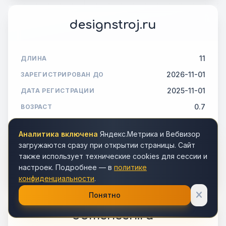
designstroj.ru
11
ДЛИНА
2026-11-01
ЗАРЕГИСТРИРОВАН ДО
2025-11-01
ДАТА РЕГИСТРАЦИИ
0.7
ВОЗРАСТ
15 000 ₽
ЦЕНА
12 750 ₽
Аналитика включена
Яндекс.Метрика и Вебвизор
загружаются сразу при открытии страницы. Сайт
также использует технические cookies для сессии и
Подробнее
настроек. Подробнее — в
политике
конфиденциальности
.
Понятно
domenech.ru